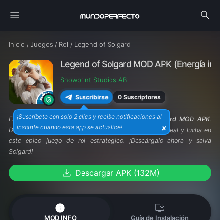
menu
search
Inicio
/
Juegos
/
Rol
/
Legend of Solgard
Legend of Solgard MOD APK (Energía infin
Snowprint Studios AB
0 Suscriptores
Suscribirse
¡Suscríbete con solo 2 clics y recibe notificaciones al
Enfréntate a criaturas míticas con
Legend of Solgard MOD APK
.
×
instante cuando esta app se actualice!
Desbloquea habilidades especiales, forma tu equipo ideal y lucha en
este épico juego de rol estratégico. ¡Descárgalo ahora y salva
Solgard!
download
Descargar APK (132M)
info
install_desktop
MOD INFO
Guía de Instalación