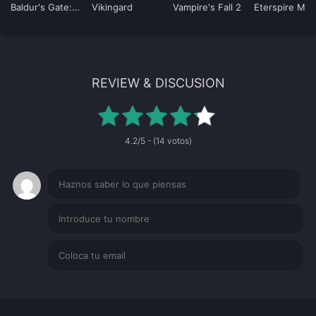
Baldur's Gate: Enhanced Edition
Vikingard
Vampire's Fall 2
Eter
REVIEW & DISCUSION
4.2/5 - (14 votos)