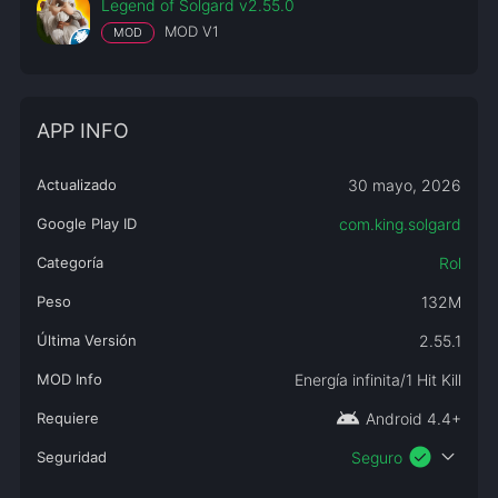
Legend of Solgard v2.55.0
MOD V1
MOD
APP INFO
Actualizado
30 mayo, 2026
Google Play ID
com.king.solgard
Categoría
Rol
Peso
132M
Última Versión
2.55.1
MOD Info
Energía infinita/1 Hit Kill
android
Requiere
Android 4.4+
check_circle
expand_more
Seguridad
Seguro